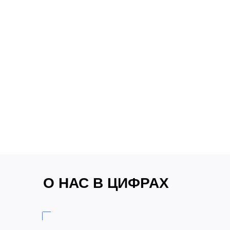
А строим здоровые дружеские
взаимоотношения
ДАЕМ ВОЗМОЖНОСТЬ
ЗАРАБАТЫВАТЬ
И РАЗВИВАТЬСЯ
Каждый наш проект — это
возможность вырасти, создать что-то
значимое и получить удовольствие
от процесса
О НАС В ЦИФРАХ