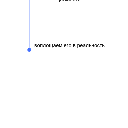
воплощаем его в реальность
СОЧЕТАЕМ ЭСТЕТИКУ
И ФУНКЦИОНАЛЬНОСТЬ
Поэтому на наши школы приятно
смотреть, а учиться в них комфортно