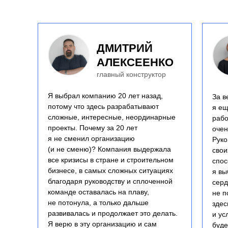
ДМИТРИЙ
АЛЕКСЕЕНКО
главный конструктор
Я выбрал компанию 20 лет назад,
За в
потому что здесь разрабатывают
я ещ
сложные, интересные, неординарные
рабо
проекты. Почему за 20 лет
очен
я не сменил организацию
Руко
(и не сменю)? Компания выдержала
свои
все кризисы в стране и строительном
спос
бизнесе, в самых сложных ситуациях
я вы
благодаря руководству и сплоченной
серд
команде оставалась на плаву,
не п
не потонула, а только дальше
здес
развивалась и продолжает это делать.
и ус
Я верю в эту организацию и сам
буде